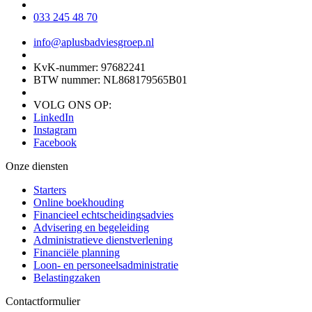
033 245 48 70
info@aplusbadviesgroep.nl
KvK-nummer: 97682241
BTW nummer: NL868179565B01
VOLG ONS OP:
LinkedIn
Instagram
Facebook
Onze diensten
Starters
Online boekhouding
Financieel echtscheidingsadvies
Advisering en begeleiding
Administratieve dienstverlening
Financiële planning
Loon- en personeelsadministratie
Belastingzaken
Contactformulier