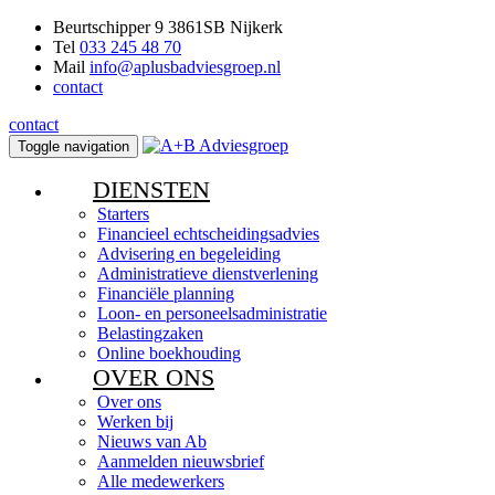
Beurtschipper 9 3861SB Nijkerk
Tel
033 245 48 70
Mail
info@aplusbadviesgroep.nl
contact
contact
Toggle navigation
DIENSTEN
Starters
Financieel echtscheidingsadvies
Advisering en begeleiding
Administratieve dienstverlening
Financiële planning
Loon- en personeelsadministratie
Belastingzaken
Online boekhouding
OVER ONS
Over ons
Werken bij
Nieuws van Ab
Aanmelden nieuwsbrief
Alle medewerkers