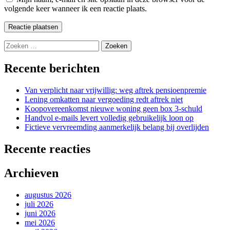
volgende keer wanneer ik een reactie plaats.
Zoeken
naar:
Recente berichten
Van verplicht naar vrijwillig: weg aftrek pensioenpremie
Lening omkatten naar vergoeding redt aftrek niet
Koopovereenkomst nieuwe woning geen box 3-schuld
Handvol e-mails levert volledig gebruikelijk loon op
Fictieve vervreemding aanmerkelijk belang bij overlijden
Recente reacties
Archieven
augustus 2026
juli 2026
juni 2026
mei 2026