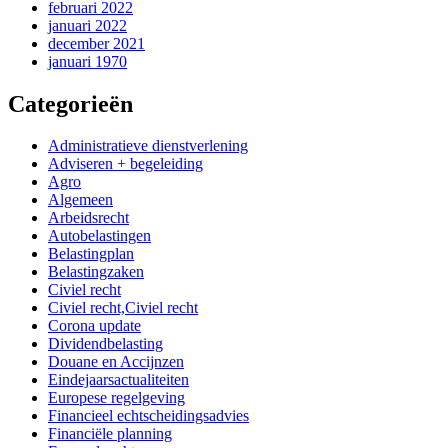
februari 2022
januari 2022
december 2021
januari 1970
Categorieën
Administratieve dienstverlening
Adviseren + begeleiding
Agro
Algemeen
Arbeidsrecht
Autobelastingen
Belastingplan
Belastingzaken
Civiel recht
Civiel recht,Civiel recht
Corona update
Dividendbelasting
Douane en Accijnzen
Eindejaarsactualiteiten
Europese regelgeving
Financieel echtscheidingsadvies
Financiële planning