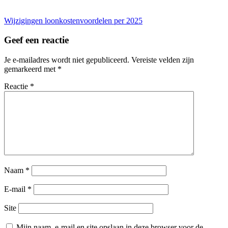
Bericht
Wijzigingen loonkostenvoordelen per 2025
navigatie
Geef een reactie
Je e-mailadres wordt niet gepubliceerd.
Vereiste velden zijn
gemarkeerd met
*
Reactie
*
Naam
*
E-mail
*
Site
Mijn naam, e-mail en site opslaan in deze browser voor de