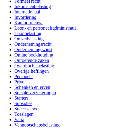
Formeel recht
Inkomstenbelasting
Internationaal
Invordering
Kantoornieuws
Loon- en personeelsadministratie
Loonbelasting
Omzetbelasting
Ondernemingsrecht
Ondernemingswinst
Online boekhouding
Onroerende zaken
Overdrachtsbelasting
Overige heffingen
Personeel
Prive
Schenken en erven
Sociale verzekeringen
Starters
Subsidies
Successiewet
Toeslagen
Varia
Vennootschapsbelasting