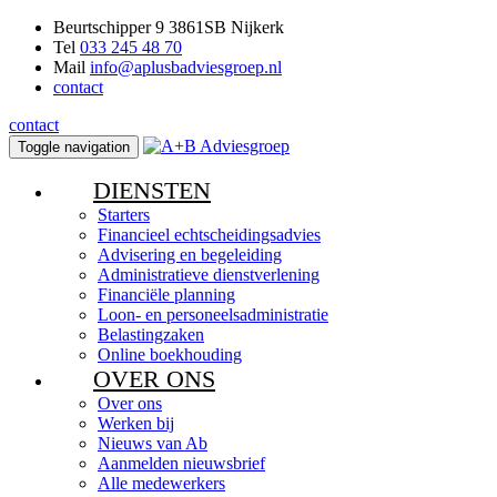
Beurtschipper 9 3861SB Nijkerk
Tel
033 245 48 70
Mail
info@aplusbadviesgroep.nl
contact
contact
Toggle navigation
DIENSTEN
Starters
Financieel echtscheidingsadvies
Advisering en begeleiding
Administratieve dienstverlening
Financiële planning
Loon- en personeelsadministratie
Belastingzaken
Online boekhouding
OVER ONS
Over ons
Werken bij
Nieuws van Ab
Aanmelden nieuwsbrief
Alle medewerkers