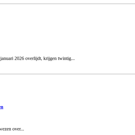
nuari 2026 overlijdt, krijgen twintig...
en
wezen over...