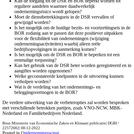
Kan de toegang tot de DSR en BOR beperkt worden tot
reguliere aandelen waarmee daadwerkelijk
ondernemingsrisico wordt gelopen?
Moet de dienstbetrekkingseis in de DSR vervallen of
gewijzigd worden?
Is het mogelijk om de huidige bezits- en voortzettingseis in de
BOR zodanig aan te passen dat deze positiever uitpakken
voor de flexibiliteit van ondernemingen (wijziging
ondernemingsactiviteiten) waarbij alleen reële
bedrijfsopvolgingen in aanmerking komen?
Is het mogelijk om de DSR en BOR te beperken tot een
eenmalige toepassing?
Kan het gebruik van de DSR beter worden geregistreerd en in
aangiftes worden opgenomen?
Welke geconstateerde knelpunten in de uitvoering kunnen
verholpen worden?
Wat is de verdeling van het ondernemings- en
beleggingsvermogen in de BOR?
De verdere uitwerking van de verbeteropties zal worden besproken
met verschillende betrokken partijen, zoals VNO-NCW, MBK-
Nederland en Familiebedrijven Nederland.
Bron:Ministerie van Economische Zaken en Klimaat| publicatie| DGBI /
22572682| 08-12-2022
Posted in
Ondernemingswinst