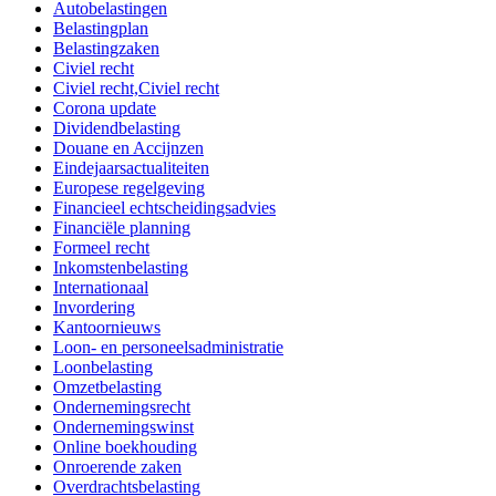
Autobelastingen
Belastingplan
Belastingzaken
Civiel recht
Civiel recht,Civiel recht
Corona update
Dividendbelasting
Douane en Accijnzen
Eindejaarsactualiteiten
Europese regelgeving
Financieel echtscheidingsadvies
Financiële planning
Formeel recht
Inkomstenbelasting
Internationaal
Invordering
Kantoornieuws
Loon- en personeelsadministratie
Loonbelasting
Omzetbelasting
Ondernemingsrecht
Ondernemingswinst
Online boekhouding
Onroerende zaken
Overdrachtsbelasting