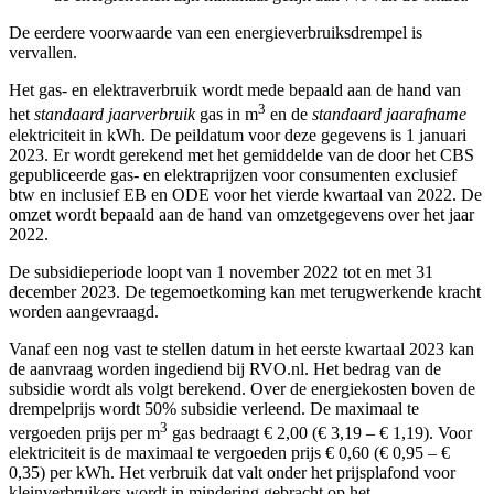
De eerdere voorwaarde van een energieverbruiksdrempel is
vervallen.
Het gas- en elektraverbruik wordt mede bepaald aan de hand van
3
het
standaard jaarverbruik
gas in m
en de
standaard jaarafname
elektriciteit in kWh. De peildatum voor deze gegevens is 1 januari
2023. Er wordt gerekend met het gemiddelde van de door het CBS
gepubliceerde gas- en elektraprijzen voor consumenten exclusief
btw en inclusief EB en ODE voor het vierde kwartaal van 2022. De
omzet wordt bepaald aan de hand van omzetgegevens over het jaar
2022.
De subsidieperiode loopt van 1 november 2022 tot en met 31
december 2023. De tegemoetkoming kan met terugwerkende kracht
worden aangevraagd.
Vanaf een nog vast te stellen datum in het eerste kwartaal 2023 kan
de aanvraag worden ingediend bij RVO.nl. Het bedrag van de
subsidie wordt als volgt berekend. Over de energiekosten boven de
drempelprijs wordt 50% subsidie verleend. De maximaal te
3
vergoeden prijs per m
gas bedraagt € 2,00 (€ 3,19 – € 1,19). Voor
elektriciteit is de maximaal te vergoeden prijs € 0,60 (€ 0,95 – €
0,35) per kWh. Het verbruik dat valt onder het prijsplafond voor
kleinverbruikers wordt in mindering gebracht op het