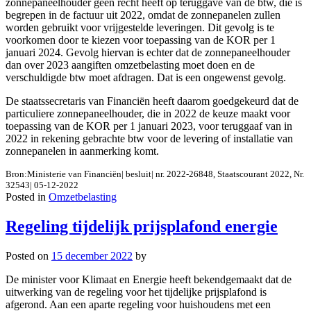
zonnepaneelhouder geen recht heeft op teruggave van de btw, die is
begrepen in de factuur uit 2022, omdat de zonnepanelen zullen
worden gebruikt voor vrijgestelde leveringen. Dit gevolg is te
voorkomen door te kiezen voor toepassing van de KOR per 1
januari 2024. Gevolg hiervan is echter dat de zonnepaneelhouder
dan over 2023 aangiften omzetbelasting moet doen en de
verschuldigde btw moet afdragen. Dat is een ongewenst gevolg.
De staatssecretaris van Financiën heeft daarom goedgekeurd dat de
particuliere zonnepaneelhouder, die in 2022 de keuze maakt voor
toepassing van de KOR per 1 januari 2023, voor teruggaaf van in
2022 in rekening gebrachte btw voor de levering of installatie van
zonnepanelen in aanmerking komt.
Bron:Ministerie van Financiën| besluit| nr. 2022-26848, Staatscourant 2022, Nr.
32543| 05-12-2022
Posted in
Omzetbelasting
Regeling tijdelijk prijsplafond energie
Posted on
15 december 2022
by
De minister voor Klimaat en Energie heeft bekendgemaakt dat de
uitwerking van de regeling voor het tijdelijke prijsplafond is
afgerond. Aan een aparte regeling voor huishoudens met een