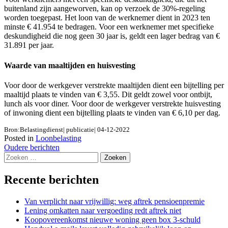
buitenland zijn aangeworven, kan op verzoek de 30%-regeling
worden toegepast. Het loon van de werknemer dient in 2023 ten
minste € 41.954 te bedragen. Voor een werknemer met specifieke
deskundigheid die nog geen 30 jaar is, geldt een lager bedrag van €
31.891 per jaar.
Waarde van maaltijden en huisvesting
Voor door de werkgever verstrekte maaltijden dient een bijtelling per
maaltijd plaats te vinden van € 3,55. Dit geldt zowel voor ontbijt,
lunch als voor diner. Voor door de werkgever verstrekte huisvesting
of inwoning dient een bijtelling plaats te vinden van € 6,10 per dag.
Bron:Belastingdienst| publicatie| 04-12-2022
Posted in
Loonbelasting
Berichtennavigatie
Oudere berichten
Zoeken
naar:
Recente berichten
Van verplicht naar vrijwillig: weg aftrek pensioenpremie
Lening omkatten naar vergoeding redt aftrek niet
Koopovereenkomst nieuwe woning geen box 3-schuld