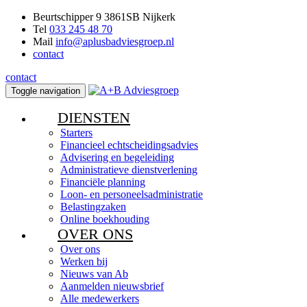
Beurtschipper 9 3861SB Nijkerk
Tel
033 245 48 70
Mail
info@aplusbadviesgroep.nl
contact
contact
Toggle navigation
DIENSTEN
Starters
Financieel echtscheidingsadvies
Advisering en begeleiding
Administratieve dienstverlening
Financiële planning
Loon- en personeelsadministratie
Belastingzaken
Online boekhouding
OVER ONS
Over ons
Werken bij
Nieuws van Ab
Aanmelden nieuwsbrief
Alle medewerkers