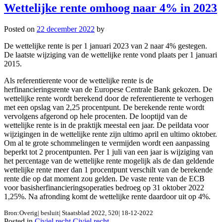
Wettelijke rente omhoog naar 4% in 2023
Posted on
22 december 2022
by
De wettelijke rente is per 1 januari 2023 van 2 naar 4% gestegen.
De laatste wijziging van de wettelijke rente vond plaats per 1 januari
2015.
Als referentierente voor de wettelijke rente is de
herfinancieringsrente van de Europese Centrale Bank gekozen. De
wettelijke rente wordt berekend door de referentierente te verhogen
met een opslag van 2,25 procentpunt. De berekende rente wordt
vervolgens afgerond op hele procenten. De looptijd van de
wettelijke rente is in de praktijk meestal een jaar. De peildata voor
wijzigingen in de wettelijke rente zijn ultimo april en ultimo oktober.
Om al te grote schommelingen te vermijden wordt een aanpassing
beperkt tot 2 procentpunten. Per 1 juli van een jaar is wijziging van
het percentage van de wettelijke rente mogelijk als de dan geldende
wettelijke rente meer dan 1 procentpunt verschilt van de berekende
rente die op dat moment zou gelden. De vaste rente van de ECB
voor basisherfinancieringsoperaties bedroeg op 31 oktober 2022
1,25%. Na afronding komt de wettelijke rente daardoor uit op 4%.
Bron:Overig| besluit| Staatsblad 2022, 520| 18-12-2022
Posted in
Civiel recht,Civiel recht