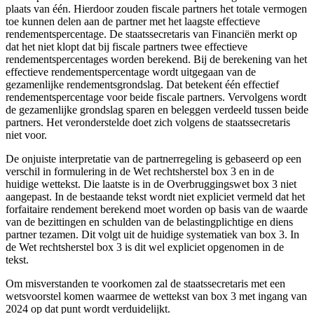
plaats van één. Hierdoor zouden fiscale partners het totale vermogen
toe kunnen delen aan de partner met het laagste effectieve
rendementspercentage. De staatssecretaris van Financiën merkt op
dat het niet klopt dat bij fiscale partners twee effectieve
rendementspercentages worden berekend. Bij de berekening van het
effectieve rendementspercentage wordt uitgegaan van de
gezamenlijke rendementsgrondslag. Dat betekent één effectief
rendementspercentage voor beide fiscale partners. Vervolgens wordt
de gezamenlijke grondslag sparen en beleggen verdeeld tussen beide
partners. Het veronderstelde doet zich volgens de staatssecretaris
niet voor.
De onjuiste interpretatie van de partnerregeling is gebaseerd op een
verschil in formulering in de Wet rechtsherstel box 3 en in de
huidige wettekst. Die laatste is in de Overbruggingswet box 3 niet
aangepast. In de bestaande tekst wordt niet expliciet vermeld dat het
forfaitaire rendement berekend moet worden op basis van de waarde
van de bezittingen en schulden van de belastingplichtige en diens
partner tezamen. Dit volgt uit de huidige systematiek van box 3. In
de Wet rechtsherstel box 3 is dit wel expliciet opgenomen in de
tekst.
Om misverstanden te voorkomen zal de staatssecretaris met een
wetsvoorstel komen waarmee de wettekst van box 3 met ingang van
2024 op dat punt wordt verduidelijkt.