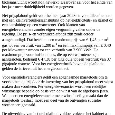
blokaansluiting wordt nog gewerkt. Daarover zal voor het einde van
het jaar meer duidelijkheid worden gegeven.
Het prijsplafond geldt voor het hele jaar 2023 en voor alle afnemers
met een kleinverbruikersaansluiting op het elektriciteits- en gasnet of
een aansluiting op een warmtenet. Ook klanten van
energieleveranciers zonder eigen vergunning vallen onder de
regeling. De prijs- en verbruiksplafonds zijn zoals eerder
3
aangekondigd. Dat betekent een maximumprijs van € 1,45 per m
3
gas tot een verbruik van 1.200 m
en een maximumprijs van € 0,40
per kilowattuur stroom tot een verbruik van 2.900 kWh. De
maximumprijs voor huishoudens, die op een warmtenet zijn
aangesloten, bedraagt € 47,38 per gigajoule tot een verbruik van 37
gigajoule warmte. Voor het energieverbruik boven de plafonds
gelden de tarieven uit het energiecontract.
Voor energieleveranciers geldt een zogenaamde margetoets om te
voorkomen dat zij door de invoering van het prijsplafond meer winst
maken dan voorheen. Per energieleverancier wordt een redelijke
winstmarge bepaald op basis van de winst van de afgelopen jaren.
Wanneer een energieleverancier meer winst heeft gemaakt dan de
margetoets toestaat, moet een deel van de ontvangen subsidie
worden terugbetaald.
De uitwerking van het prijsplafond voldoet volgens het kabinet aan