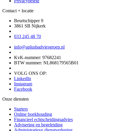
Privacybeleid
Contact + locatie
Beurtschipper 9
3861 SB Nijkerk
033 245 48 70
info@aplusbadviesgroep.nl
KvK-nummer: 97682241
BTW nummer: NL868179565B01
VOLG ONS OP:
LinkedIn
Instagram
Facebook
Onze diensten
Starters
Online boekhouding
Financieel echtscheidingsadvies
Advisering en begeleiding
Administratieve dienstverlening