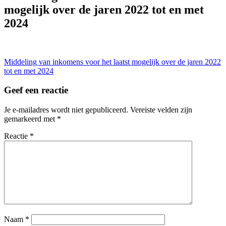
mogelijk over de jaren 2022 tot en met
2024
Bericht
Middeling van inkomens voor het laatst mogelijk over de jaren 2022
tot en met 2024
navigatie
Geef een reactie
Je e-mailadres wordt niet gepubliceerd.
Vereiste velden zijn
gemarkeerd met
*
Reactie
*
Naam
*