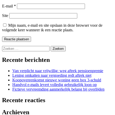
E-mail
*
Site
Mijn naam, e-mail en site opslaan in deze browser voor de
volgende keer wanneer ik een reactie plaats.
Zoeken
naar:
Recente berichten
Van verplicht naar vrijwillig: weg aftrek pensioenpremie
Lening omkatten naar vergoeding redt aftrek niet
Koopovereenkomst nieuwe woning geen box 3-schuld
Handvol e-mails levert volledig gebruikelijk loon op
Fictieve vervreemding aanmerkelijk belang bij overlijden
Recente reacties
Archieven