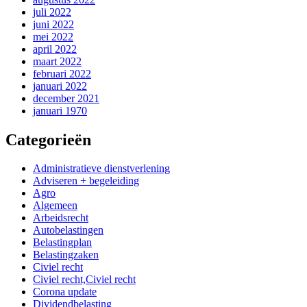
juli 2022
juni 2022
mei 2022
april 2022
maart 2022
februari 2022
januari 2022
december 2021
januari 1970
Categorieën
Administratieve dienstverlening
Adviseren + begeleiding
Agro
Algemeen
Arbeidsrecht
Autobelastingen
Belastingplan
Belastingzaken
Civiel recht
Civiel recht,Civiel recht
Corona update
Dividendbelasting