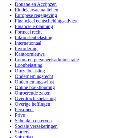
Douane en Accijnzen
Eindejaarsactualiteiten
Europese regelgeving
Financieel echtscheidingsadvies
Financiële planning
Formeel recht
Inkomstenbelasting
Internationaal
Invordering
Kantoornieuws
Loon- en personeelsadministratie
Loonbelasting
Omzetbelasting
Ondernemingsrecht
Ondernemingswinst
Online boekhouding
Onroerende zaken
Overdrachtsbelasting
Overige heffingen
Personeel
Prive
Schenken en erven
Sociale verzekeringen
Starters
Subsidies