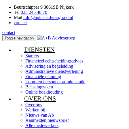
Beurtschipper 9 3861SB Nijkerk
Tel
033 245 48 70
Mail
info@aplusbadviesgroep.nl
contact
contact
Toggle navigation
DIENSTEN
Starters
Financieel echtscheidingsadvies
Advisering en begeleiding
Administratieve dienstverlening
Financiële planning
Loon- en personeelsadministratie
Belastingzaken
Online boekhouding
OVER ONS
Over ons
Werken bij
Nieuws van Ab
Aanmelden nieuwsbrief
Alle medewerkers