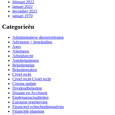
februari 2022
januari 2022
december 2021
januari 1970
Categorieën
Administratieve dienstverlening
Adviseren + begeleiding
Agro
Algemeen
Arbeidsrecht
Autobelastingen
Belastingplan
Belastingzaken
Civiel recht
Civiel recht,Civiel recht
Corona update
Dividendbelasting
Douane en Accijnzen
Eindejaarsactualiteiten
Europese regelgeving
Financieel echtscheidingsadvies
Financiële planning