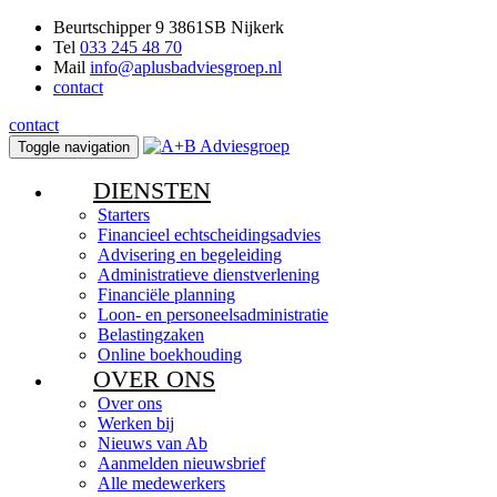
Beurtschipper 9 3861SB Nijkerk
Tel
033 245 48 70
Mail
info@aplusbadviesgroep.nl
contact
contact
Toggle navigation
DIENSTEN
Starters
Financieel echtscheidingsadvies
Advisering en begeleiding
Administratieve dienstverlening
Financiële planning
Loon- en personeelsadministratie
Belastingzaken
Online boekhouding
OVER ONS
Over ons
Werken bij
Nieuws van Ab
Aanmelden nieuwsbrief
Alle medewerkers