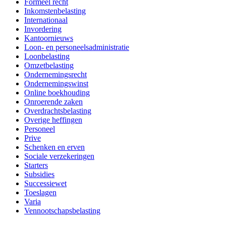
Formeel recht
Inkomstenbelasting
Internationaal
Invordering
Kantoornieuws
Loon- en personeelsadministratie
Loonbelasting
Omzetbelasting
Ondernemingsrecht
Ondernemingswinst
Online boekhouding
Onroerende zaken
Overdrachtsbelasting
Overige heffingen
Personeel
Prive
Schenken en erven
Sociale verzekeringen
Starters
Subsidies
Successiewet
Toeslagen
Varia
Vennootschapsbelasting