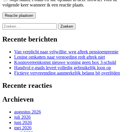
volgende keer wanneer ik een reactie plaats.
Zoeken
naar:
Recente berichten
Van verplicht naar vrijwillig: weg aftrek pensioenpremie
Lening omkatten naar vergoeding redt aftrek niet
Koopovereenkomst nieuwe woning geen box 3-schuld
Handvol e-mails levert volledig gebruikelijk loon op
Fictieve vervreemding aanmerkelijk belang bij overlijden
Recente reacties
Archieven
augustus 2026
juli 2026
juni 2026
mei 2026