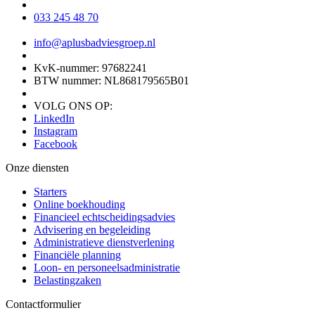
033 245 48 70
info@aplusbadviesgroep.nl
KvK-nummer: 97682241
BTW nummer: NL868179565B01
VOLG ONS OP:
LinkedIn
Instagram
Facebook
Onze diensten
Starters
Online boekhouding
Financieel echtscheidingsadvies
Advisering en begeleiding
Administratieve dienstverlening
Financiële planning
Loon- en personeelsadministratie
Belastingzaken
Contactformulier