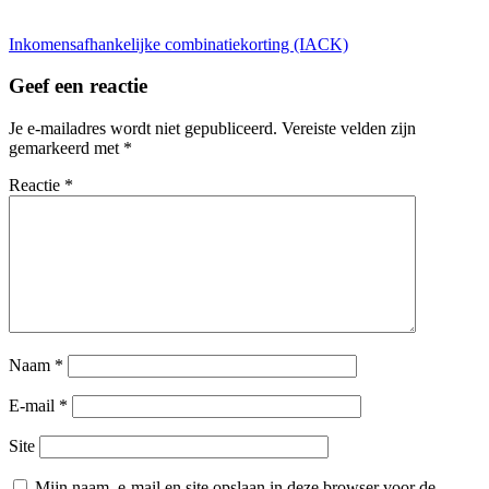
Bericht
Inkomensafhankelijke combinatiekorting (IACK)
navigatie
Geef een reactie
Je e-mailadres wordt niet gepubliceerd.
Vereiste velden zijn
gemarkeerd met
*
Reactie
*
Naam
*
E-mail
*
Site
Mijn naam, e-mail en site opslaan in deze browser voor de