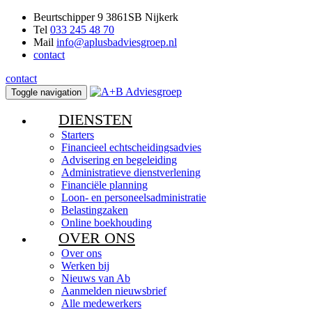
Beurtschipper 9 3861SB Nijkerk
Tel
033 245 48 70
Mail
info@aplusbadviesgroep.nl
contact
contact
Toggle navigation
DIENSTEN
Starters
Financieel echtscheidingsadvies
Advisering en begeleiding
Administratieve dienstverlening
Financiële planning
Loon- en personeelsadministratie
Belastingzaken
Online boekhouding
OVER ONS
Over ons
Werken bij
Nieuws van Ab
Aanmelden nieuwsbrief
Alle medewerkers