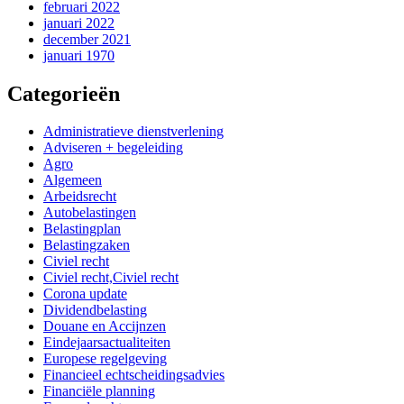
februari 2022
januari 2022
december 2021
januari 1970
Categorieën
Administratieve dienstverlening
Adviseren + begeleiding
Agro
Algemeen
Arbeidsrecht
Autobelastingen
Belastingplan
Belastingzaken
Civiel recht
Civiel recht,Civiel recht
Corona update
Dividendbelasting
Douane en Accijnzen
Eindejaarsactualiteiten
Europese regelgeving
Financieel echtscheidingsadvies
Financiële planning