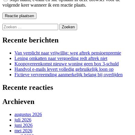
volgende keer wanneer ik een reactie plaats.
Zoeken
naar:
Recente berichten
Van verplicht naar vrijwillig: weg aftrek pensioenpremie
Lening omkatten naar vergoeding redt aftrek niet
Koopovereenkomst nieuwe woning geen box 3-schuld
Handvol e-mails levert volledig gebruikelijk loon op
Fictieve vervreemding aanmerkelijk belang bij overlijden
Recente reacties
Archieven
augustus 2026
juli 2026
juni 2026
mei 2026