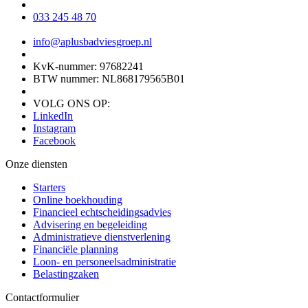
033 245 48 70
info@aplusbadviesgroep.nl
KvK-nummer: 97682241
BTW nummer: NL868179565B01
VOLG ONS OP:
LinkedIn
Instagram
Facebook
Onze diensten
Starters
Online boekhouding
Financieel echtscheidingsadvies
Advisering en begeleiding
Administratieve dienstverlening
Financiële planning
Loon- en personeelsadministratie
Belastingzaken
Contactformulier