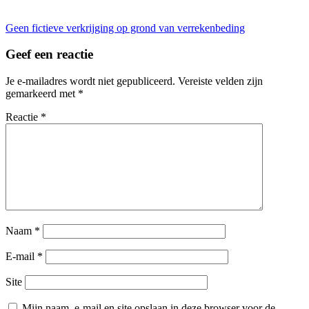
Bericht
Geen fictieve verkrijging op grond van verrekenbeding
navigatie
Geef een reactie
Je e-mailadres wordt niet gepubliceerd.
Vereiste velden zijn
gemarkeerd met
*
Reactie
*
Naam
*
E-mail
*
Site
Mijn naam, e-mail en site opslaan in deze browser voor de