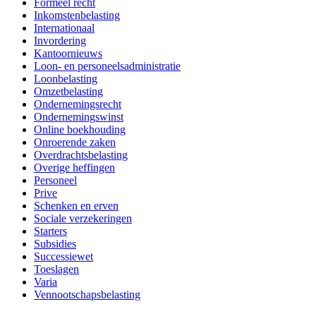
Formeel recht
Inkomstenbelasting
Internationaal
Invordering
Kantoornieuws
Loon- en personeelsadministratie
Loonbelasting
Omzetbelasting
Ondernemingsrecht
Ondernemingswinst
Online boekhouding
Onroerende zaken
Overdrachtsbelasting
Overige heffingen
Personeel
Prive
Schenken en erven
Sociale verzekeringen
Starters
Subsidies
Successiewet
Toeslagen
Varia
Vennootschapsbelasting