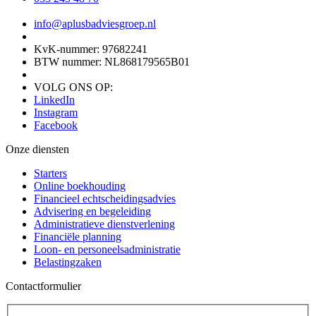
info@aplusbadviesgroep.nl
KvK-nummer: 97682241
BTW nummer: NL868179565B01
VOLG ONS OP:
LinkedIn
Instagram
Facebook
Onze diensten
Starters
Online boekhouding
Financieel echtscheidingsadvies
Advisering en begeleiding
Administratieve dienstverlening
Financiële planning
Loon- en personeelsadministratie
Belastingzaken
Contactformulier