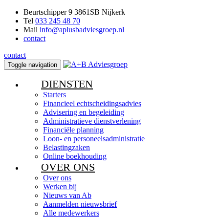
Beurtschipper 9 3861SB Nijkerk
Tel
033 245 48 70
Mail
info@aplusbadviesgroep.nl
contact
contact
Toggle navigation
DIENSTEN
Starters
Financieel echtscheidingsadvies
Advisering en begeleiding
Administratieve dienstverlening
Financiële planning
Loon- en personeelsadministratie
Belastingzaken
Online boekhouding
OVER ONS
Over ons
Werken bij
Nieuws van Ab
Aanmelden nieuwsbrief
Alle medewerkers