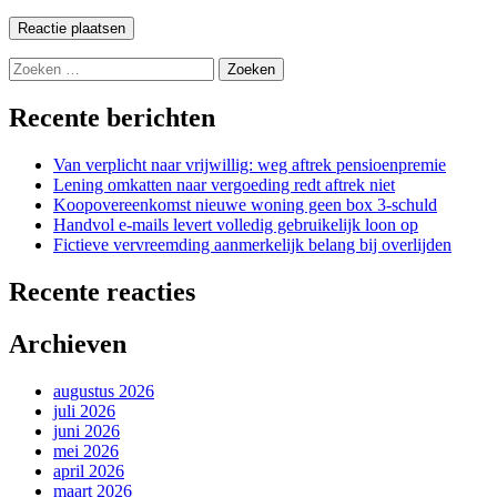
Zoeken
naar:
Recente berichten
Van verplicht naar vrijwillig: weg aftrek pensioenpremie
Lening omkatten naar vergoeding redt aftrek niet
Koopovereenkomst nieuwe woning geen box 3-schuld
Handvol e-mails levert volledig gebruikelijk loon op
Fictieve vervreemding aanmerkelijk belang bij overlijden
Recente reacties
Archieven
augustus 2026
juli 2026
juni 2026
mei 2026
april 2026
maart 2026