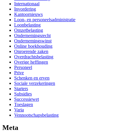
Internationaal
Invordering
Kantoornieuws
Loon- en personeelsadministratie
Loonbelasting
Omzetbelasting
Ondernemingsrecht
Ondernemingswinst
Online boekhouding
Onroerende zaken
Overdrachtsbelasting
Overige heffingen
Personeel
Prive
Schenken en erven
Sociale verzekeringen
Starters
Subsidies
Successiewet
Toeslagen
Varia
Vennootschapsbelasting
Meta