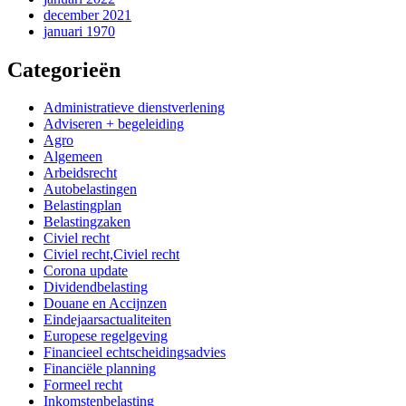
december 2021
januari 1970
Categorieën
Administratieve dienstverlening
Adviseren + begeleiding
Agro
Algemeen
Arbeidsrecht
Autobelastingen
Belastingplan
Belastingzaken
Civiel recht
Civiel recht,Civiel recht
Corona update
Dividendbelasting
Douane en Accijnzen
Eindejaarsactualiteiten
Europese regelgeving
Financieel echtscheidingsadvies
Financiële planning
Formeel recht
Inkomstenbelasting