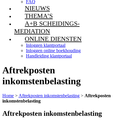
FAQ
NIEUWS
THEMA’S
A+B SCHEIDINGS-
MEDIATION
ONLINE DIENSTEN
Inloggen klantportaal
Inloggen online boekhouding
Handleiding klantportaal
Aftrekposten
inkomstenbelasting
Home
>
Aftrekposten inkomstenbelasting
>
Aftrekposten
inkomstenbelasting
Aftrekposten inkomstenbelasting