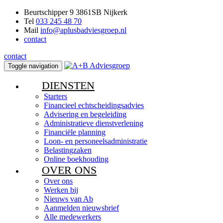
Beurtschipper 9 3861SB Nijkerk
Tel
033 245 48 70
Mail
info@aplusbadviesgroep.nl
contact
contact
Toggle navigation
DIENSTEN
Starters
Financieel echtscheidingsadvies
Advisering en begeleiding
Administratieve dienstverlening
Financiële planning
Loon- en personeelsadministratie
Belastingzaken
Online boekhouding
OVER ONS
Over ons
Werken bij
Nieuws van Ab
Aanmelden nieuwsbrief
Alle medewerkers