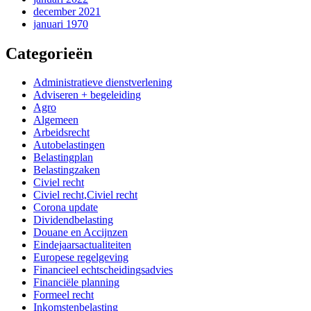
december 2021
januari 1970
Categorieën
Administratieve dienstverlening
Adviseren + begeleiding
Agro
Algemeen
Arbeidsrecht
Autobelastingen
Belastingplan
Belastingzaken
Civiel recht
Civiel recht,Civiel recht
Corona update
Dividendbelasting
Douane en Accijnzen
Eindejaarsactualiteiten
Europese regelgeving
Financieel echtscheidingsadvies
Financiële planning
Formeel recht
Inkomstenbelasting