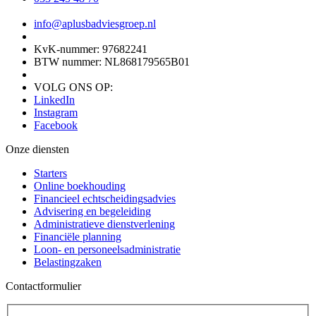
info@aplusbadviesgroep.nl
KvK-nummer: 97682241
BTW nummer: NL868179565B01
VOLG ONS OP:
LinkedIn
Instagram
Facebook
Onze diensten
Starters
Online boekhouding
Financieel echtscheidingsadvies
Advisering en begeleiding
Administratieve dienstverlening
Financiële planning
Loon- en personeelsadministratie
Belastingzaken
Contactformulier