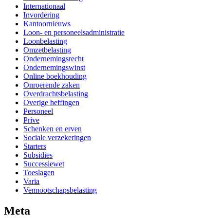
Internationaal
Invordering
Kantoornieuws
Loon- en personeelsadministratie
Loonbelasting
Omzetbelasting
Ondernemingsrecht
Ondernemingswinst
Online boekhouding
Onroerende zaken
Overdrachtsbelasting
Overige heffingen
Personeel
Prive
Schenken en erven
Sociale verzekeringen
Starters
Subsidies
Successiewet
Toeslagen
Varia
Vennootschapsbelasting
Meta