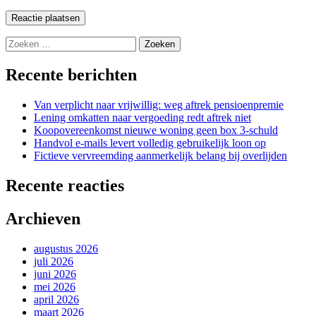
Zoeken
naar:
Recente berichten
Van verplicht naar vrijwillig: weg aftrek pensioenpremie
Lening omkatten naar vergoeding redt aftrek niet
Koopovereenkomst nieuwe woning geen box 3-schuld
Handvol e-mails levert volledig gebruikelijk loon op
Fictieve vervreemding aanmerkelijk belang bij overlijden
Recente reacties
Archieven
augustus 2026
juli 2026
juni 2026
mei 2026
april 2026
maart 2026