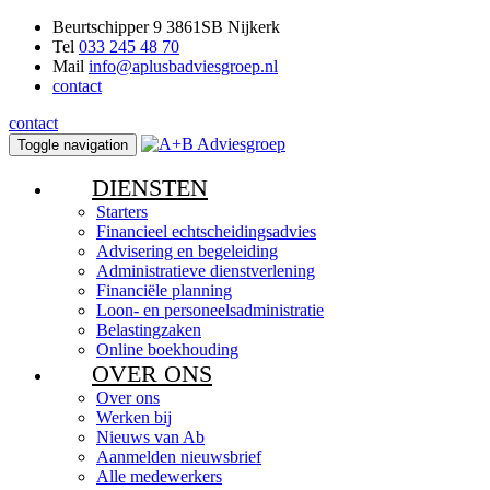
Beurtschipper 9 3861SB Nijkerk
Tel
033 245 48 70
Mail
info@aplusbadviesgroep.nl
contact
contact
Toggle navigation
DIENSTEN
Starters
Financieel echtscheidingsadvies
Advisering en begeleiding
Administratieve dienstverlening
Financiële planning
Loon- en personeelsadministratie
Belastingzaken
Online boekhouding
OVER ONS
Over ons
Werken bij
Nieuws van Ab
Aanmelden nieuwsbrief
Alle medewerkers