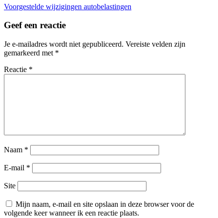
Bericht
Voorgestelde wijzigingen autobelastingen
navigatie
Geef een reactie
Je e-mailadres wordt niet gepubliceerd.
Vereiste velden zijn
gemarkeerd met
*
Reactie
*
Naam
*
E-mail
*
Site
Mijn naam, e-mail en site opslaan in deze browser voor de
volgende keer wanneer ik een reactie plaats.